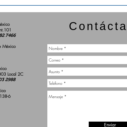
Contáct
México
nt.101
682 7466
de México
xico
 303 Local 2C
03 2988
xico
 138-6
Enviar