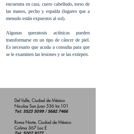
encuentra en cara, cuero cabelludo, torso de
las manos, pecho y espalda (lugares que a
menudo están expuestos al sol).
Algunas queratosis actínicas pueden
transformarse en un tipo de cáncer de piel.
Es necesario que acuda a consulta para que
se le examinen las lesiones y se las extirpen.
Del Valle, Ciudad de México
Nicolas San Juan 536 Int.101
Tel:
5523 5099
/
5682 7466
Roma Norte, Ciudad de México
Colima 367 Loc E
Tel:
5207 9177