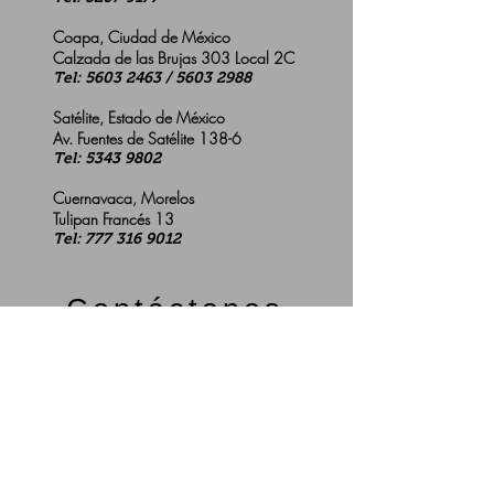
Coapa, Ciudad de México
Calzada de las Brujas 303 Local 2C
Tel:
5603 2463
/
5603 2988
Satélite, Estado de México
Av. Fuentes de Satélite 138-6
Tel:
5343 9802
Cuernavaca, Morelos
Tulipan Francés 13
Tel:
777 316 9012
Contáctanos