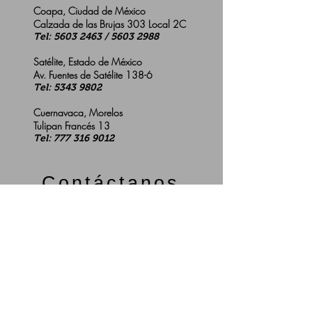
Coapa, Ciudad de México
Calzada de las Brujas 303 Local 2C
Tel:
5603 2463
/
5603 2988
Satélite, Estado de México
Av. Fuentes de Satélite 138-6
Tel:
5343 9802
Cuernavaca, Morelos
Tulipan Francés 13
Tel:
777 316 9012
Contáctanos