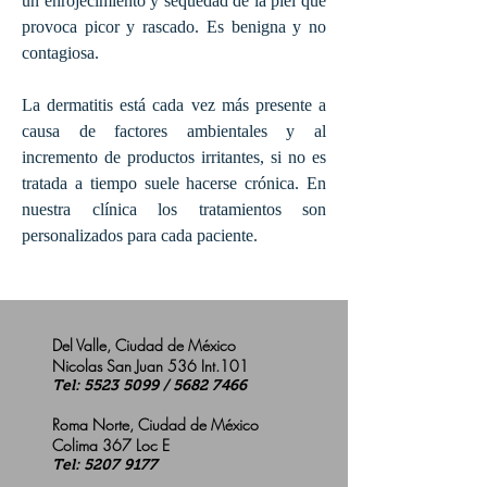
un enrojecimiento y sequedad de la piel que
provoca picor y rascado. Es benigna y no
contagiosa.
La dermatitis está cada vez más presente a
causa de factores ambientales y al
incremento de productos irritantes, si no es
tratada a tiempo suele hacerse crónica. En
nuestra clínica los tratamientos son
personalizados para cada paciente.
Del Valle, Ciudad de México
Nicolas San Juan 536 Int.101
Tel:
5523 5099
/
5682 7466
Roma Norte, Ciudad de México
Colima 367 Loc E
Tel:
5207 9177