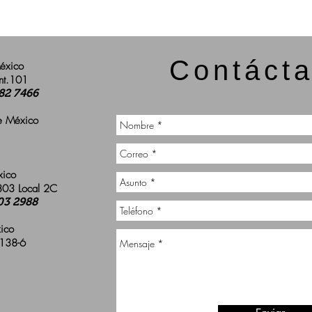
Contáct
México
nt.101
682 7466
de México
xico
 303 Local 2C
03 2988
xico
 138-6