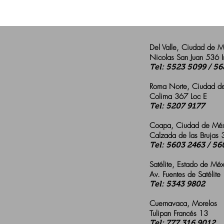
Del Valle, Ciudad de 
Nicolas San Juan 536 I
Tel: 5523 5099 / 5
Roma Norte, Ciudad 
Colima 367 Loc E
Tel: 5207 9177
Coapa, Ciudad de Mé
Calzada de las Brujas
Tel: 5603 2463 / 56
Satélite, Estado de Mé
Av. Fuentes de Satélite
Tel: 5343 9802
Cuernavaca, Morelos
Tulipan Francés 13
Tel: 777 316 9012