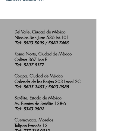
Del Valle, Ciudad de México
Nicolas San Juan 536 Int.101
Tel:
5523 5099
/
5682 7466
Roma Norte, Ciudad de México
Colima 367 Loc E
Tel:
5207 9177
Coapa, Ciudad de México
Calzada de las Brujas 303 Local 2C
Tel:
5603 2463
/
5603 2988
Satélite, Estado de México
Av. Fuentes de Satélite 138-6
Tel:
5343 9802
Cuernavaca, Morelos
Tulipan Francés 13
Tel:
777 316 9012